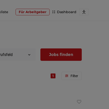
liste
Für Arbeitgeber
Dashboard
Jobs finden
rufsfeld
1
Region
Wien
Niederöst