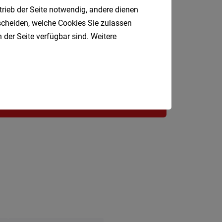
St.
trieb der Seite notwendig, andere dienen
Jobfinder.
tscheiden, welche Cookies Sie zulassen
Pölten-
 der Seite verfügbar sind. Weitere
Land
 E-Mail.
Tulln
Waidho
an
der
Thaya
Waidho
an
der
Ybbs
Wiener
Neusta