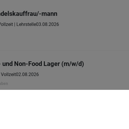
ndelskauffrau/-mann
ollzeit | Lehrstelle
03.08.2026
- und Non-Food Lager (m/w/d)
Vollzeit
02.08.2026
gaben
1