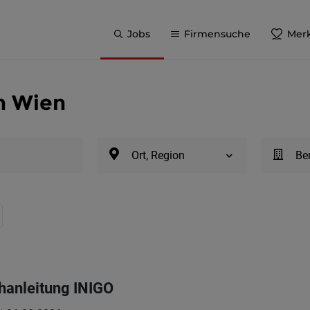
Jobs
Firmensuche
Merk
n Wien
Ort, Region
Be
hanleitung INIGO