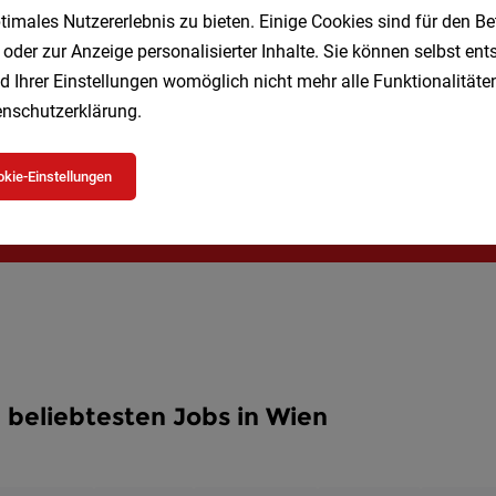
imales Nutzererlebnis zu bieten. Einige Cookies sind für den Be
Speichere deine Suche als 
 oder zur Anzeige personalisierter Inhalte. Sie können selbst en
d Ihrer Einstellungen womöglich nicht mehr alle Funktionalitäten
Erhalte alle neuen Stellenangebote automatisch per
nschutzerklärung
.
Jetzt anlegen
kie-Einstellungen
 beliebtesten Jobs in Wien