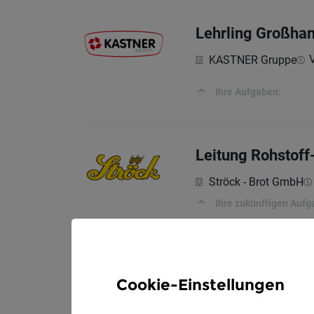
Lehrling Großha
V
KASTNER Gruppe
Ihre Aufgaben:
Leitung Rohstoff
Ströck - Brot GmbH
Ihre zukünftigen Auf
Cookie-Einstellungen