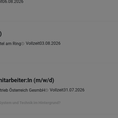
it
06.08.2026
)
Vollzeit
03.08.2026
tel am Ring
itarbeiter:In (m/w/d)
Vollzeit
31.07.2026
trieb Österreich GesmbH
 System und Technik im Hintergrund?