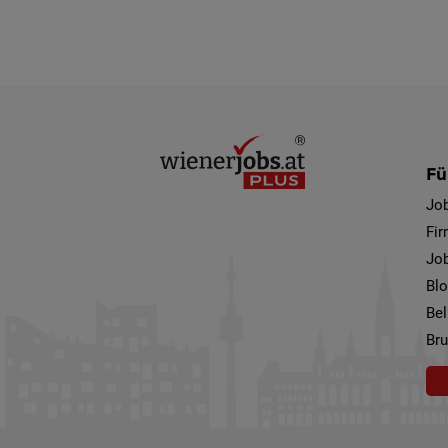
Fü
Jo
Fi
Job
Bl
Bel
Bru