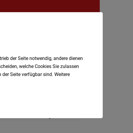
Krems
an
der
Donau
Krems-
Land
Lilienfe
trieb der Seite notwendig, andere dienen
Melk
tscheiden, welche Cookies Sie zulassen
 der Seite verfügbar sind. Weitere
Mistel
Mödlin
Neunki
P
Produktionsmitarbeiter
Scheib
Fahrer
Marketing
Koch
St.
Pölten