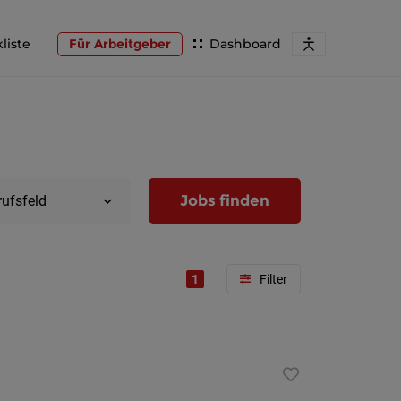
liste
Für Arbeitgeber
Dashboard
Jobs finden
rufsfeld
1
Region
Wien
Niederöst