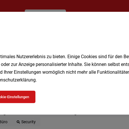
Jetzt anlegen
imales Nutzererlebnis zu bieten. Einige Cookies sind für den Be
 oder zur Anzeige personalisierter Inhalte. Sie können selbst en
d Ihrer Einstellungen womöglich nicht mehr alle Funktionalitäten
nschutzerklärung
.
 beliebtesten Jobs in Wien
kie-Einstellungen
Geringfügig
Kellner
Studenten
Vollzeit
DGK
Lagermitarbeiter
Kultur
Pflegeassistent
Teilzeit
Büro
Security