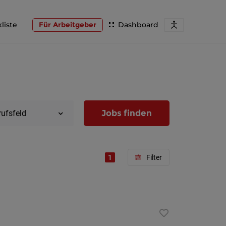
liste
Für Arbeitgeber
Dashboard
Jobs finden
rufsfeld
1
Region
Wien
Niederöst