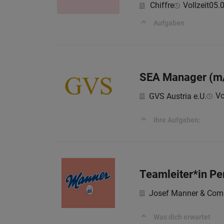
Chiffre
Vollzeit
05.
Aufgaben
SEA Manager (m
Vo
GVS Austria e.U.
Ihre Aufgaben:
Teamleiter*in Pe
Josef Manner & Com
Was dich erwartet