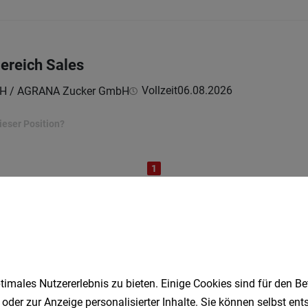
Bereich Sales
Vollzeit
06.08.2026
H / AGRANA Zucker GmbH
ieser Position?
1
Speichere deine Suche als 
imales Nutzererlebnis zu bieten. Einige Cookies sind für den Be
Erhalte alle neuen Stellenangebote automatisch per
 oder zur Anzeige personalisierter Inhalte. Sie können selbst en