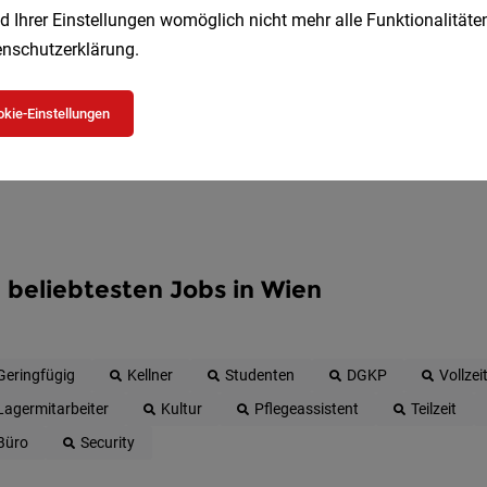
d Ihrer Einstellungen womöglich nicht mehr alle Funktionalitäten
Jetzt anlegen
nschutzerklärung
.
kie-Einstellungen
 beliebtesten Jobs in Wien
Geringfügig
Kellner
Studenten
DGKP
Vollzei
Lagermitarbeiter
Kultur
Pflegeassistent
Teilzeit
Büro
Security