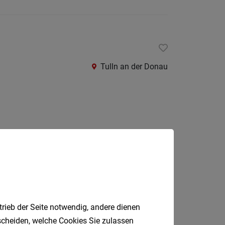
Krems
an
der
Donau
Krems-
Tulln an der Donau
Land
Lilienfe
Melk
Mistel
Mödlin
Neunki
Scheib
Jobfinder.
St.
trieb der Seite notwendig, andere dienen
 E-Mail.
Pölten
tscheiden, welche Cookies Sie zulassen