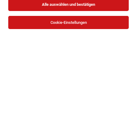
Alle auswählen und bestätigen
Sortieren
30 Jobs
Cookie-Einstellungen
Mitarbeit Schneiderei (m/w/d)
Baden
01.08.2026
Teilzeit
Theater und Museum Baden Kulturbetriebs GmbH
Ihr Aufgabengebiet
Models & Hostessen (m/w/d)
Österreich
04.08.2026