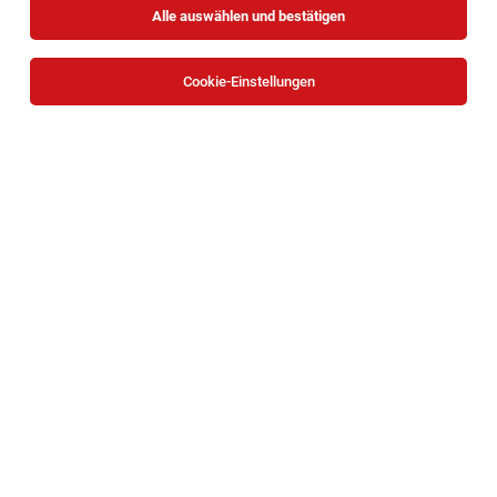
Alle auswählen und bestätigen
Sortieren
30 Jobs
Cookie-Einstellungen
Mitarbeiter:in Fundraising &
Spender:innenkommunikation (w/m/d)
Wien
03.08.2026
Vollzeit
SAMARITERBUND
Deine Aufgaben