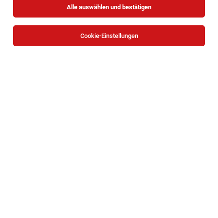
Alle auswählen und bestätigen
Sortieren
30 Jobs
Cookie-Einstellungen
A1 Shop Mitarbeiter (m/w/d)
Wien
04.08.2026
Vollzeit
PS Stützpunkt Holding GmbH
A1 Shop Mitarbeiter (m/w/d)
Wien
04.08.2026
Vollzeit
PS Stützpunkt Holding GmbH