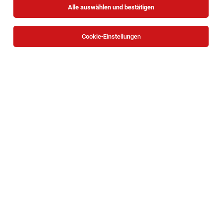
Alle auswählen und bestätigen
Sortieren
30 Jobs
Cookie-Einstellungen
Familien- und Jugendgerichtshelfer (m/w/d) -
Psychologie, Soziale Arbeit - Ref. Nr. 1065
Amstetten
05.08.2026
Teilzeit
JBA – Justizbetreuungsagentur
Ihr Aufgabengebiet:
1