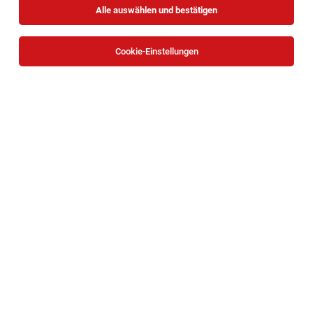
Alle auswählen und bestätigen
Sortieren
30 Jobs
Cookie-Einstellungen
Senior Mitarbeiter*in – IT-Campus
Wien
05.08.2026
Vollzeit
Häuser zum Leben
Vollzeit