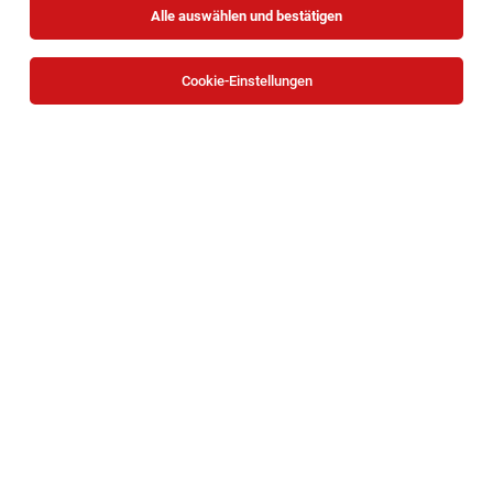
Alle auswählen und bestätigen
Sortieren
30 Jobs
Cookie-Einstellungen
Installations- und Gebäudetechniker - Helfer
(m/w/d)
Klosterneuburg
06.08.2026
Vollzeit
PTW & PARTNER GmbH
Einleitung