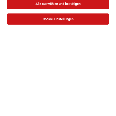
Alle auswählen und bestätigen
Cookie-Einstellungen
Diplomierter Gesundheits- und
Krankenpfleger (m/w/d) - Ref. Nr. 1038
Wien
30.07.2026
Vollzeit
JBA – Justizbetreuungsagentur
Ihr Aufgabengebiet:
Diplomierter Gesundheits- und
Krankenpfleger (m/w/d) - Ref. Nr. 1049
Wien
03.08.2026
Teilzeit