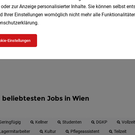
 oder zur Anzeige personalisierter Inhalte. Sie können selbst en
Erhalte alle neuen Stellenangebote automatisch per
d Ihrer Einstellungen womöglich nicht mehr alle Funktionalitäten
nschutzerklärung
.
Jetzt anlegen
kie-Einstellungen
 beliebtesten Jobs in Wien
Geringfügig
Kellner
Studenten
DGKP
Vollzei
Lagermitarbeiter
Kultur
Pflegeassistent
Teilzeit