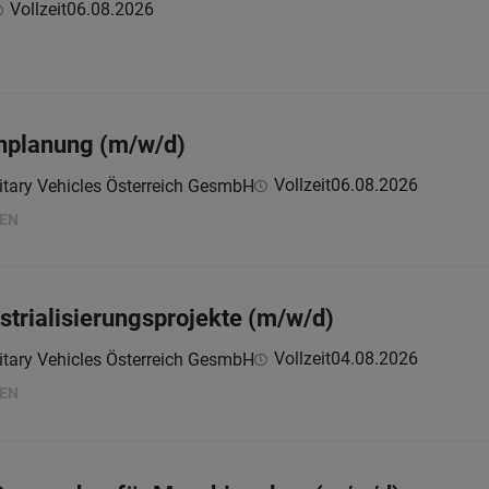
Vollzeit
06.08.2026
enplanung (m/w/d)
Vollzeit
06.08.2026
itary Vehicles Österreich GesmbH
HEN
ustrialisierungsprojekte (m/w/d)
Vollzeit
04.08.2026
itary Vehicles Österreich GesmbH
HEN