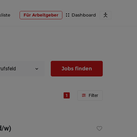
liste
Für Arbeitgeber
Dashboard
Jobs finden
rufsfeld
1
Region
Wien
d/w)
Niederöst