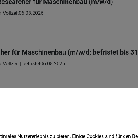
Researcher für Maschinenbau (m/w/d)
Vollzeit
06.08.2026
her für Maschinenbau (m/w/d; befristet bis 3
Vollzeit | befristet
06.08.2026
1
Speichere deine Suche als 
imales Nutzererlebnis zu bieten. Einige Cookies sind für den Be