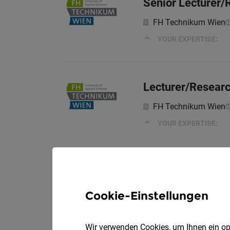
Senior Lecturer/
FH Technikum Wien
YOUR EXPERTISE:
Lecturer/Researc
FH Technikum Wien
YOUR EXPERTISE:
Cookie-Einstellungen
Wir verwenden Cookies, um Ihnen ein opt