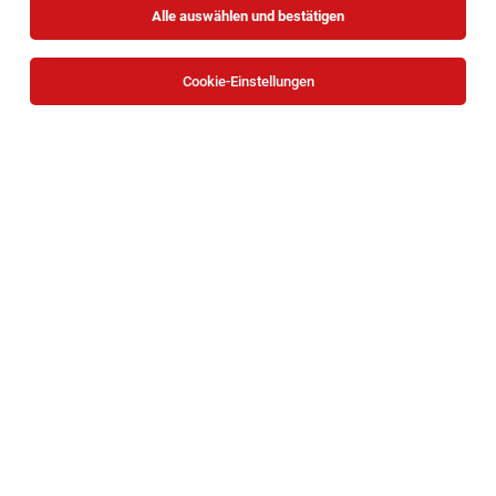
Alle auswählen und bestätigen
Sortieren
30 Jobs
Cookie-Einstellungen
Mitarbeiter*in Forschungsdatenmanagement
mit Funktion der stellvertretenden
Teamleitung
Wien
07.08.2026
Vollzeit | befristet
Universität Wien
Ihr persönlicher Wirkungsraum:
1