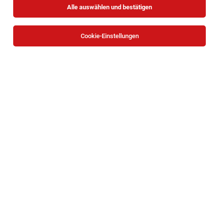
Alle auswählen und bestätigen
Cookie-Einstellungen
Technischer Bauleiter:in (m/w/d)
Wien
05.08.2026
Vollzeit
Rainer Kraftfahrzeughandels GmbH
IHRE TO-DO‘S
1