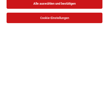
Alle auswählen und bestätigen
Sortieren
30 Jobs
Cookie-Einstellungen
Heimhelfer*in mit Führerschein B | Pflege
Zuhause Wiental
Wien
06.08.2026
Vollzeit | Teilzeit
Caritas Wien
Deine Aufgaben