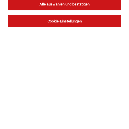
Alle auswählen und bestätigen
Sortieren
30 Jobs
Cookie-Einstellungen
Group Controller (w/m/d)*
Waidhofen an der Ybbs, Eferding, Wien
03.08.2026
Vollzeit
bene
Unternehmensbeschreibung