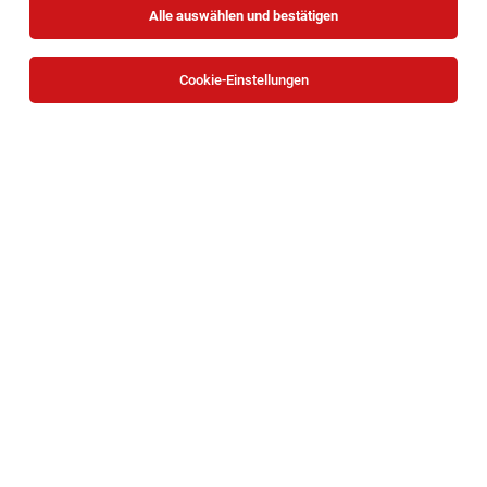
Alle auswählen und bestätigen
Sortieren
30 Jobs
Cookie-Einstellungen
Physiotherapeut:in (m/w/d)
Zwettl
03.08.2026
Vollzeit | Teilzeit
Gesellschaft für ganzheitliche Förderung und Therapie
NÖ GmbH
Was du bei uns machst