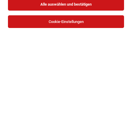
Alle auswählen und bestätigen
Sortieren
30 Jobs
Cookie-Einstellungen
Klinischer Psychologe (m/w/d) - Ref. Nr. 1081
Hirtenberg
04.08.2026
Teilzeit
JBA – Justizbetreuungsagentur
19 Wochenstunden
Sozialpädagoge (m/w/d) - Ref. Nr. 1078
Schwarzau am Steinfeld
03.08.2026
Teilzeit | befristet