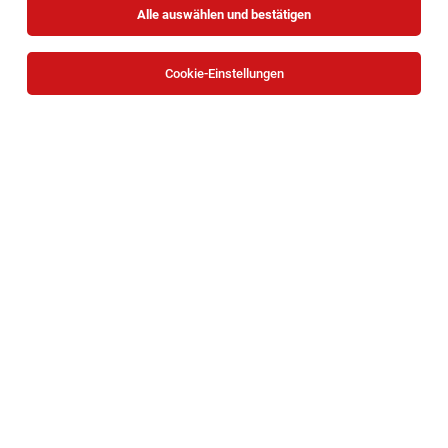
Alle auswählen und bestätigen
Sortieren
30 Jobs
Cookie-Einstellungen
Gebietsverkaufsleiter (m/w/d) Nah&Frisch
Einzelhandel
Zwettl
03.08.2026
Vollzeit
KASTNER Gruppe
Ihre Aufgaben: