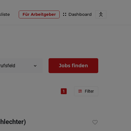
liste
Für Arbeitgeber
Dashboard
Jobs finden
rufsfeld
1
Region
Wien
hlechter)
Niederöst