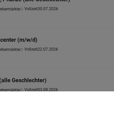
Vollzeit
30.07.2026
rkermärkte
center (m/w/d)
Vollzeit
22.07.2026
rkermärkte
(alle Geschlechter)
Vollzeit
03.08.2026
rkermärkte