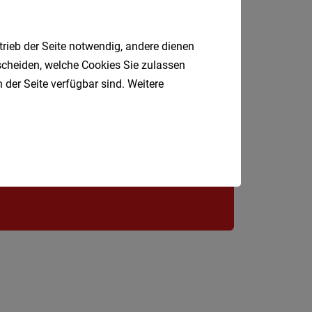
St.
Pölten-
trieb der Seite notwendig, andere dienen
Land
tscheiden, welche Cookies Sie zulassen
Tulln
 der Seite verfügbar sind. Weitere
Jobfinder.
Waidho
an
 E-Mail.
der
Thaya
Waidho
an
der
Ybbs
Wiener
Neusta