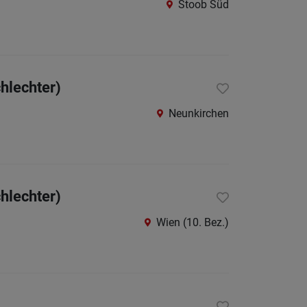
Stoob Süd
Amstet
Baden
bei
Wien
hlechter)
Bruck
Neunkirchen
an
der
Leitha
Gmünd
hlechter)
Gänser
Wien (10. Bez.)
Hollab
Horn
Korneu