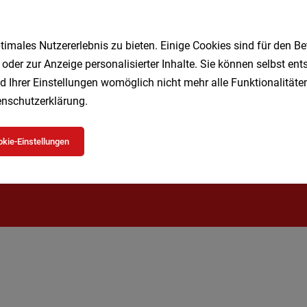
1
imales Nutzererlebnis zu bieten. Einige Cookies sind für den Be
 oder zur Anzeige personalisierter Inhalte. Sie können selbst en
d Ihrer Einstellungen womöglich nicht mehr alle Funktionalitäten
Speichere deine Suche als 
nschutzerklärung
.
Erhalte alle neuen Stellenangebote automatisch per
kie-Einstellungen
Jetzt anlegen