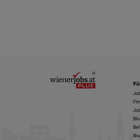
Fü
Jo
Fi
Job
Bl
Bel
Bru