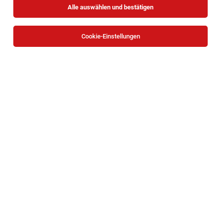
Alle auswählen und bestätigen
Sortieren
30 Jobs
Cookie-Einstellungen
Filialleiterstellvertreter (m/w/d) Gewerbering
2, 3484 Grafenwörth
Grafenwörth
02.08.2026
Teilzeit
HOFER KG
Aufgaben, die mich erwarten