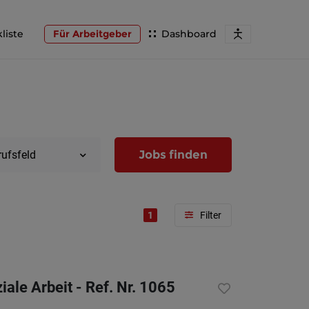
liste
Für Arbeitgeber
Dashboard
Jobs finden
rufsfeld
1
Region
Wien
ale Arbeit - Ref. Nr. 1065
Niederöst