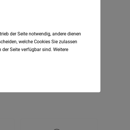
Krems
an
der
Donau
trieb der Seite notwendig, andere dienen
Krems-
tscheiden, welche Cookies Sie zulassen
Land
 der Seite verfügbar sind. Weitere
Lilienfe
P
Produktionsmitarbeiter
Melk
Fahrer
Marketing
Koch
Mistel
Mödlin
Neunki
Scheib
St.
Pölten