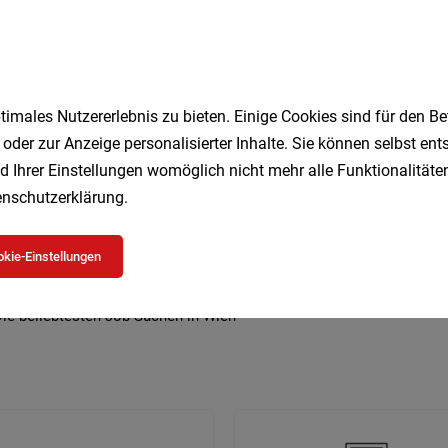
imales Nutzererlebnis zu bieten. Einige Cookies sind für den Be
 beliebtesten Jobs in Wien
 oder zur Anzeige personalisierter Inhalte. Sie können selbst en
d Ihrer Einstellungen womöglich nicht mehr alle Funktionalitäten
nschutzerklärung
.
Geringfügig
Kellner
Studenten
Vollzeit
DGK
Lagermitarbeiter
Kultur
Pflegeassistent
Teilzeit
kie-Einstellungen
Büro
Security
ie beliebtesten Job-Suchen in Wien