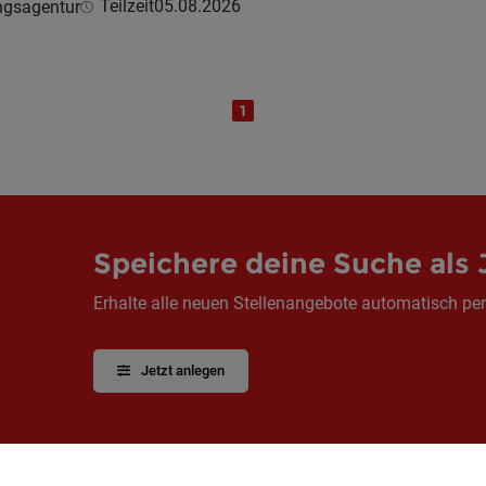
Teilzeit
05.08.2026
ngsagentur
1
Speichere deine Suche als 
Erhalte alle neuen Stellenangebote automatisch per
Jetzt anlegen