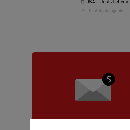
JBA – Justizbetreuu
Ihr Aufgabengebiet: