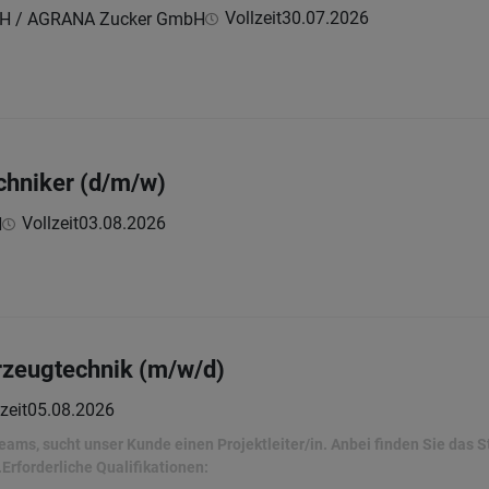
Vollzeit
30.07.2026
H / AGRANA Zucker GmbH
hniker (d/m/w)
Vollzeit
03.08.2026
H
hrzeugtechnik (m/w/d)
zeit
05.08.2026
eams, sucht unser Kunde einen Projektleiter/in. Anbei finden Sie das 
Erforderliche Qualifikationen: