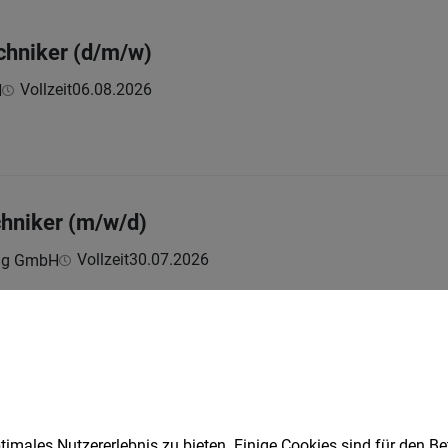
hniker (d/m/w)
Vollzeit
06.08.2026
H
hniker (m/w/d)
Vollzeit
30.07.2026
ing GmbH
n (m/w/d)
Vollzeit
27.07.2026
trieb Österreich GesmbH
imales Nutzererlebnis zu bieten. Einige Cookies sind für den Be