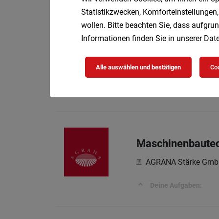
Lust auf echte Power 
Statistikzwecken, Komforteinstellungen,
wollen. Bitte beachten Sie, dass aufgrun
Informationen finden Sie in unserer
Date
Mechaniker für G
Voll
keyman GmbH
Alle auswählen und bestätigen
Coo
Zur Verstärkung des T
allen nötigen Informa
Maschinenbautech
AGRANA Stärke Gmb
Deine Aufgaben: