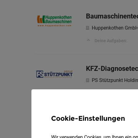
Baumaschinentec
Huppenkothen Gmb
Deine Aufgaben:
KFZ-Diagnosetec
PS Stützpunkt Hold
KFZ-Elektriker:I
Cookie-Einstellungen
MAN Truck & Bus Ver
Wir verwenden Cookies, um Ihnen ein opt