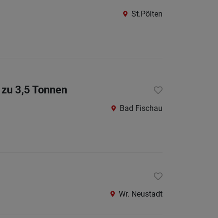
St.
St.Pölten
Pölten-
Land
Tulln
Waidho
an
 zu 3,5 Tonnen
der
Bad Fischau
Thaya
Waidho
an
der
Ybbs
Wiener
Wr. Neustadt
Neusta