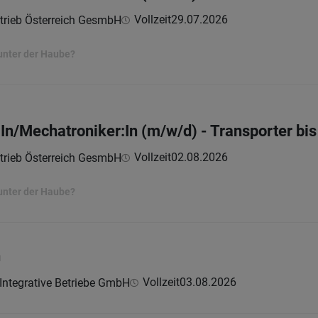
Vollzeit
29.07.2026
trieb Österreich GesmbH
unter der Haube?
n/Mechatroniker:In (m/w/d) - Transporter bis
Vollzeit
02.08.2026
trieb Österreich GesmbH
unter der Haube?
n
Vollzeit
03.08.2026
Integrative Betriebe GmbH