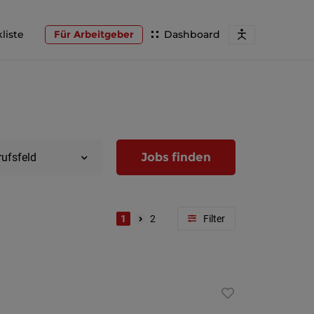
liste
Für Arbeitgeber
Dashboard
Jobs finden
rufsfeld
1
2
Region
Wien
Niederöst