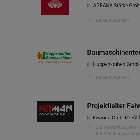
AGRANA Stärke Gmb
Deine Aufgaben:
Baumaschinentec
Huppenkothen Gmb
Deine Aufgaben:
Projektleiter Fa
Voll
keyman GmbH
Zur Verstärkung des T
der Gehaltserwartung.