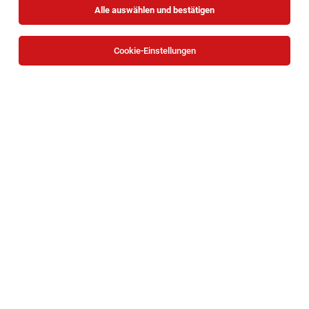
Alle auswählen und bestätigen
Sortieren
30 Jobs
Cookie-Einstellungen
Betreuer*in Teilbetreutes Wohnen Retz |
Weinviertel
Retz
03.08.2026
Teilzeit
Caritas Wien
Deine Aufgaben