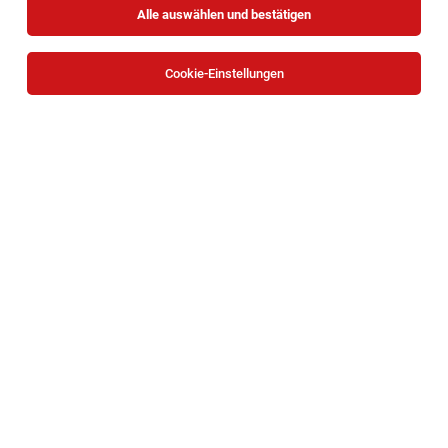
Alle auswählen und bestätigen
Cookie-Einstellungen
Pflegeassistent*in | Pflege Zuhause Baden
Baden
03.08.2026
Teilzeit
Caritas Wien
Deine Aufgaben
Pflegefachassistent*in | Pflege Zuhause