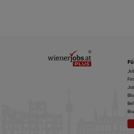
Fü
Jo
Fi
Job
Bl
Bel
Bru