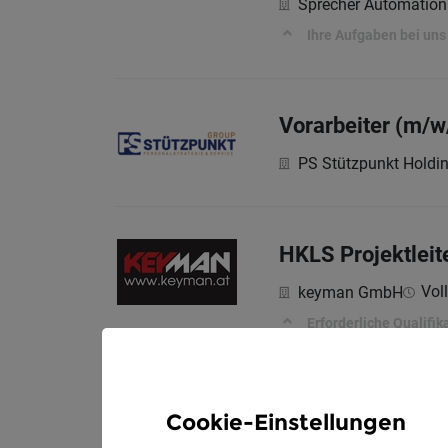
Sprecher Automatio
Ihre Aufgaben bei uns
Vorarbeiter (m/w
PS Stützpunkt Hold
HKLS Projektleit
Voll
keyman GmbH
Erforderliche Qualifik
Cookie-Einstellungen