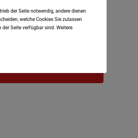
St.
trieb der Seite notwendig, andere dienen
Pölten-
tscheiden, welche Cookies Sie zulassen
Jobfinder.
Land
 der Seite verfügbar sind. Weitere
Tulln
 E-Mail.
Waidho
an
der
Thaya
Waidho
an
der
Ybbs
Wiener
Neusta