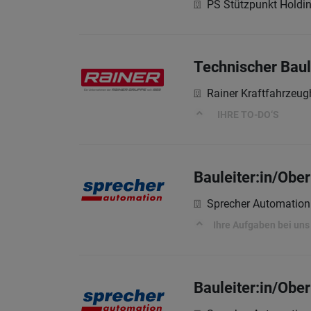
PS Stützpunkt Hold
Technischer Baul
Rainer Kraftfahrzeu
IHRE TO-DO‘S
Bauleiter:in/Obe
Sprecher Automatio
Ihre Aufgaben bei uns
Bauleiter:in/Ober