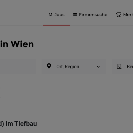
Jobs
Firmensuche
Merk
in Wien
Ort, Region
Be
) im Tiefbau