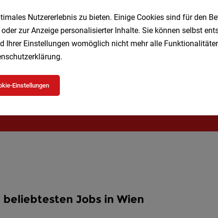
imales Nutzererlebnis zu bieten. Einige Cookies sind für den Be
 oder zur Anzeige personalisierter Inhalte. Sie können selbst en
Speichere deine Suche als 
d Ihrer Einstellungen womöglich nicht mehr alle Funktionalitäten
nschutzerklärung
.
Erhalte alle neuen Stellenangebote automatisch per
kie-Einstellungen
Jetzt anlegen
 beliebtesten Jobs in Wien