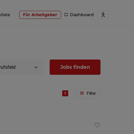
liste
Für Arbeitgeber
Dashboard
Jobs finden
rufsfeld
1
Region
Wien
Niederöst