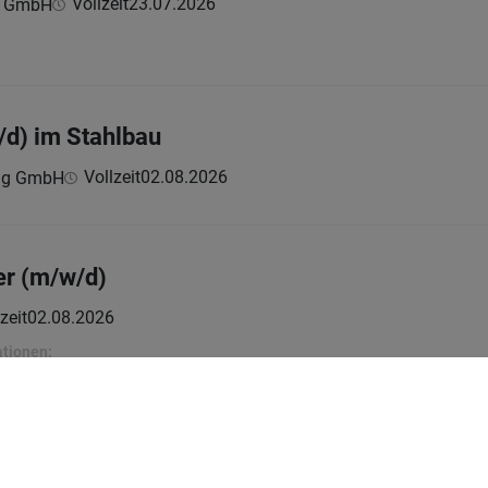
Vollzeit
23.07.2026
n GmbH
/d) im Stahlbau
Vollzeit
02.08.2026
ing GmbH
er (m/w/d)
zeit
02.08.2026
ationen:
1