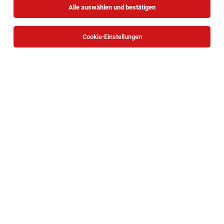
Alle auswählen und bestätigen
Cookie-Einstellungen
Technischer Bauleiter:in (m/w/d)
Wien
05.08.2026
Vollzeit
Rainer Kraftfahrzeughandels GmbH
IHRE TO-DO‘S
1