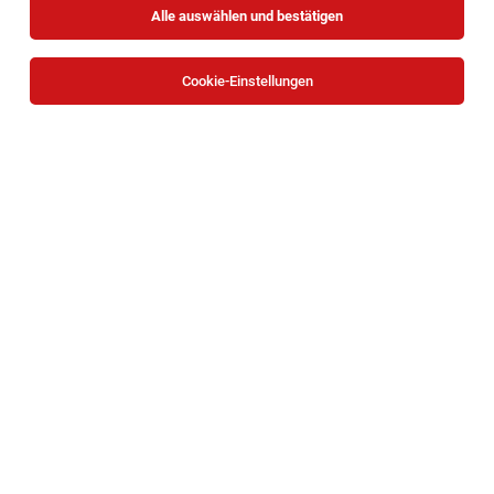
Alle auswählen und bestätigen
Cookie-Einstellungen
Praedoc (Diss) (f/m/x)
Wien
06.08.2026
Teilzeit | befristet
Österreichische Akademie der Wissenschaften
Your Tasks
1