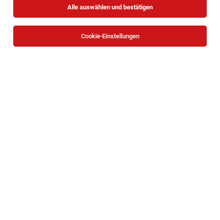
Alle auswählen und bestätigen
Sortieren
30 Jobs
Cookie-Einstellungen
Automobilverkäufer (m/w/d)
Wien
30.07.2026
Vollzeit
Onlinecars Vertriebs GmbH
Dein Verantwortungsbereich:
Kfz-Spengler:in (m/w/d)
Wien
03.08.2026
Vollzeit