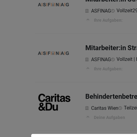
Vollzeit
2
ASFINAG
Ihre Aufgaben:
Mitarbeiter:in S
Vollzeit |
ASFINAG
Ihre Aufgaben:
Behindertenbetre
Teilzei
Caritas Wien
Deine Aufgaben