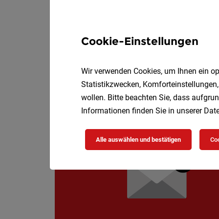
Behindertenbetre
Teilze
Caritas Wien
Cookie-Einstellungen
Deine Aufgaben
Wir verwenden Cookies, um Ihnen ein opt
Statistikzwecken, Komforteinstellungen,
wollen. Bitte beachten Sie, dass aufgrun
Informationen finden Sie in unserer
Date
Alle auswählen und bestätigen
Coo