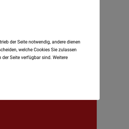
St.
Pölten-
Schwechat
Land
Tulln
trieb der Seite notwendig, andere dienen
Waidho
tscheiden, welche Cookies Sie zulassen
an
 der Seite verfügbar sind. Weitere
der
Thaya
Waidho
Jobfinder.
an
der
 E-Mail.
Ybbs
Wiener
Neusta