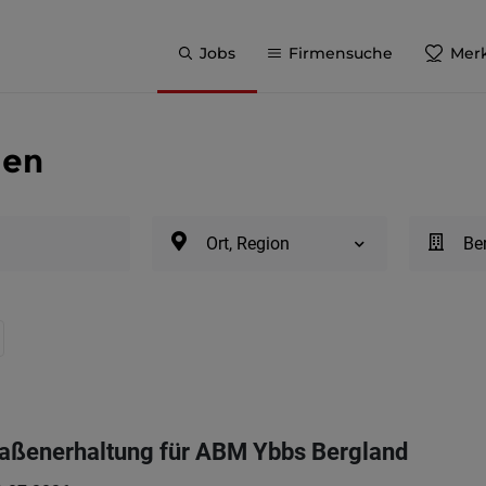
Jobs
Firmensuche
Merk
ien
Ort, Region
Be
traßenerhaltung für ABM Ybbs Bergland