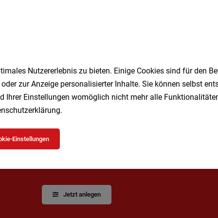
uer*in | Wohnverbund Zirkelweg - Schwechat
it
04.08.2026
imales Nutzererlebnis zu bieten. Einige Cookies sind für den Be
1
 oder zur Anzeige personalisierter Inhalte. Sie können selbst en
d Ihrer Einstellungen womöglich nicht mehr alle Funktionalitäten
nschutzerklärung
.
kie-Einstellungen
Speichere deine Suche als 
Erhalte alle neuen Stellenangebote automatisch per
Jetzt anlegen