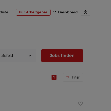
liste
Für Arbeitgeber
Dashboard
Jobs finden
rufsfeld
1
Region
Wien
Niederöst