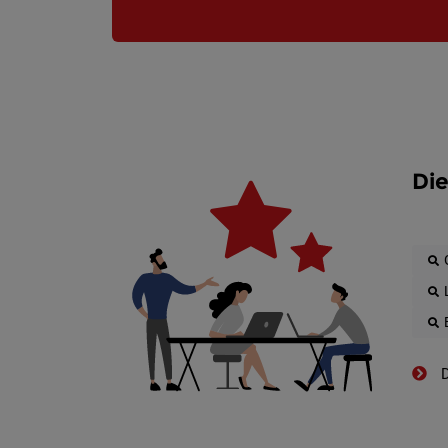
Die
D