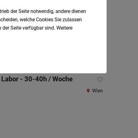
Wiener
Neusta
trieb der Seite notwendig, andere dienen
Land
tscheiden, welche Cookies Sie zulassen
 der Seite verfügbar sind. Weitere
Zwettl
Burgenla
Wien, Ostösterreich
Eisenst
Eisenst
Umgeb
e Labor - 30-40h / Woche
Güssin
Wien
Jenner
Matter
Neusie
am
See