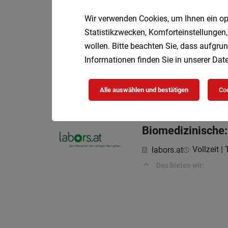
WOFÜR WIR SIE SUC
Wir verwenden Cookies, um Ihnen ein opt
Statistikzwecken, Komforteinstellungen,
wollen. Bitte beachten Sie, dass aufgrun
Influencer & Soci
Informationen finden Sie in unserer
Date
Teil
Promin GmbH
Deine Aufgaben
Alle auswählen und bestätigen
Coo
Biomedizinische:
Vollzeit | 
labors.at
Das bieten wir: