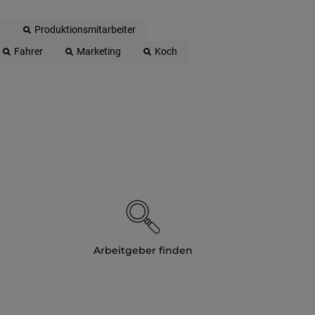
Berufsfeld
P
Produktionsmitarbeiter
Fahrer
Marketing
Koch
Anstellungsa
Als Jobfinder spe
Jobs
der
letzten
24
Stunden
Arbeitgeber finden