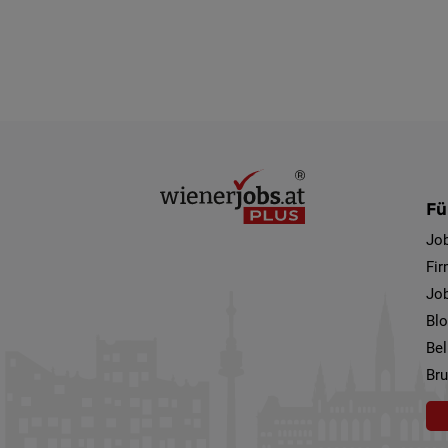
Fü
Jo
Fi
Job
Bl
Bel
Bru