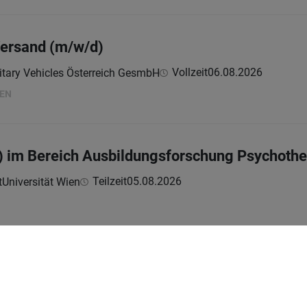
Versand (m/w/d)
Vollzeit
06.08.2026
itary Vehicles Österreich GesmbH
HEN
) im Bereich Ausbildungsforschung Psychoth
Teilzeit
05.08.2026
Universität Wien
roduktionssupport (m/w/d)
Vollzeit
04.08.2026
itary Vehicles Österreich GesmbH