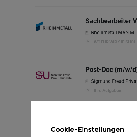
Sachbearbeiter 
Rheinmetall MAN Mil
WOFÜR WIR SIE SUC
Post-Doc (m/w/d
Sigmund Freud Privat
Ihre Aufgaben:
Sachbearbeiter P
Cookie-Einstellungen
Rheinmetall MAN Mil