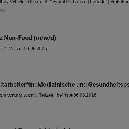
Teilzeit | befristet | Praktik
itary Vehicles Österreich GesmbH
HEN
nz Non-Food (m/w/d)
Vollzeit
03.08.2026
bH
itarbeiter*in: Medizinische und Gesundheitsp
Teilzeit | befristet
06.08.2026
Universität Wien