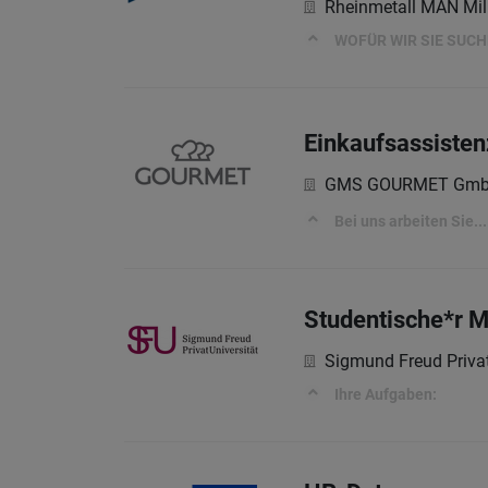
Rheinmetall MAN Mil
WOFÜR WIR SIE SUC
Einkaufsassiste
GMS GOURMET Gm
Bei uns arbeiten Sie...
Studentische*r M
Sigmund Freud Privat
Ihre Aufgaben: