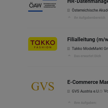
HR-Datenmanagem
Österreichische Aka
Ihr Aufgabenbereich
Filialleitung (m/
Takko ModeMarkt 
Das erwartet Dich
E-Commerce Man
Vo
GVS Austria e.U.
Ihre Aufgaben: