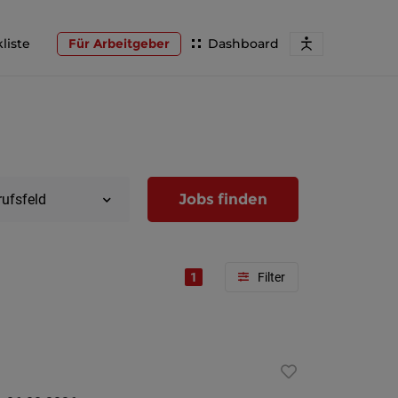
liste
Für Arbeitgeber
Dashboard
Jobs finden
rufsfeld
1
Region
Wien
Niederöst