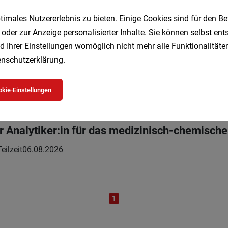
HEN
imales Nutzererlebnis zu bieten. Einige Cookies sind für den Be
 oder zur Anzeige personalisierter Inhalte. Sie können selbst en
d Ihrer Einstellungen womöglich nicht mehr alle Funktionalitäten
al Media Creator
nschutzerklärung
.
zeit | Geringfügig
06.08.2026
kie-Einstellungen
r Analytiker:in für das medizinisch-chemisch
Teilzeit
06.08.2026
1