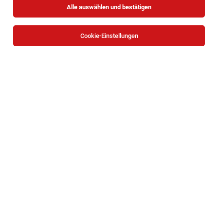
Alle auswählen und bestätigen
Sortieren
30 Jobs
Cookie-Einstellungen
Außendienstmitarbeiter (m/w/d) für
GOURMET Care in Wien
Wien
02.08.2026
Vollzeit
GMS GOURMET GmbH
Bei uns arbeiten Sie...