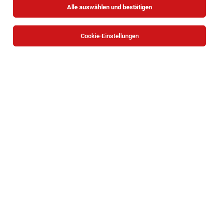
Alle auswählen und bestätigen
Sortieren
30 Jobs
Cookie-Einstellungen
Maschinenführer (m/w/d) in der Abfüllung
Wien
05.08.2026
Vollzeit
GMS GOURMET GmbH
Bei uns arbeiten Sie...