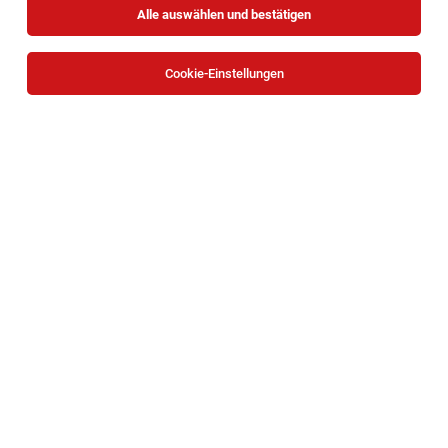
Alle auswählen und bestätigen
Sortieren
30 Jobs
Cookie-Einstellungen
Fachärztin*/Facharzt* Anästhesiologie und
Intensivmedizin
Wien
05.08.2026
Vollzeit
Barmherzige Schwestern Krankenhaus Wien
Informationen zur offenen Position