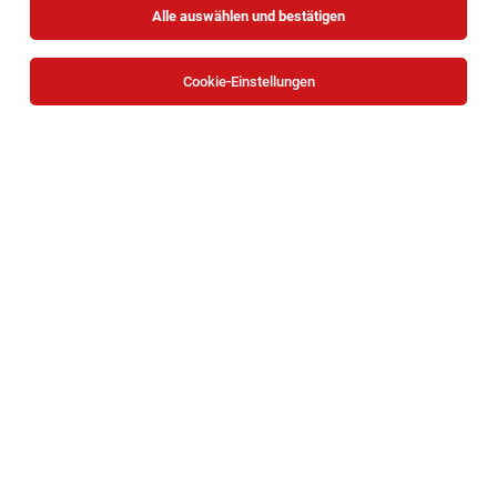
Alle auswählen und bestätigen
Cookie-Einstellungen
Soziale*r Alltagsbegleiter*in | Pflege Zuhause
Wolkersdorf
Wolkersdorf im Weinviertel
04.08.2026
Teilzeit
Caritas Wien
Deine Aufgaben