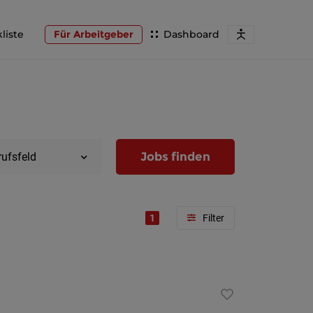
liste
Für Arbeitgeber
Dashboard
Jobs finden
rufsfeld
1
Region
Wien
Niederöst