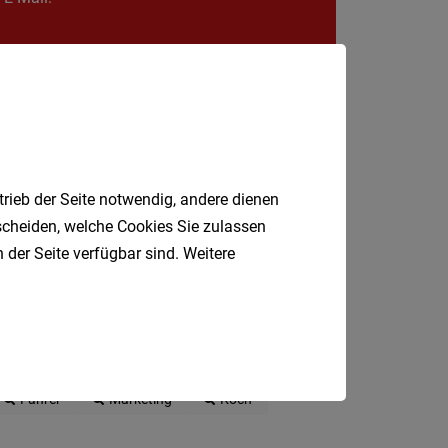
Krems
an
der
Donau
Krems-
Land
Lilienfe
trieb der Seite notwendig, andere dienen
Melk
tscheiden, welche Cookies Sie zulassen
 der Seite verfügbar sind. Weitere
Mistel
Mödlin
Neunki
Scheib
P
Produktionsmitarbeiter
Fahrer
Marketing
Koch
St.
Pölten