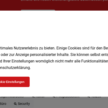
Jetzt anlegen
imales Nutzererlebnis zu bieten. Einige Cookies sind für den Be
 oder zur Anzeige personalisierter Inhalte. Sie können selbst en
d Ihrer Einstellungen womöglich nicht mehr alle Funktionalitäten
nschutzerklärung
.
 beliebtesten Jobs in Wien
kie-Einstellungen
Geringfügig
Kellner
Studenten
Vollzeit
DGK
Lagermitarbeiter
Kultur
Pflegeassistent
Teilzeit
Büro
Security