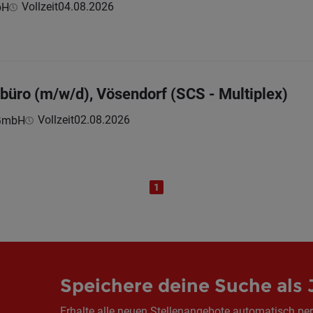
Vollzeit
04.08.2026
bH
ebüro (m/w/d), Vösendorf (SCS - Multiplex)
Vollzeit
02.08.2026
 GmbH
1
Speichere deine Suche als 
Erhalte alle neuen Stellenangebote automatisch per