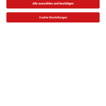
Alle auswählen und bestätigen
Sortieren
30 Jobs
Cookie-Einstellungen
Projektmitarbeiter*in Vermittlung und
Community Building (w/m/d)
Wien
28.07.2026
Vollzeit | befristet
Universität Wien
Ihr persönlicher Wirkungsraum:
Studentische*r Mitarbeiter*in: Medizinische