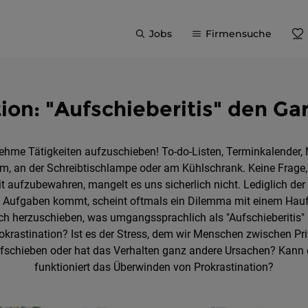
Jobs
Firmensuche
tion: "Aufschieberitis" den G
me Tätigkeiten aufzuschieben! To-do-Listen, Terminkalender,
rm, an der Schreibtischlampe oder am Kühlschrank. Keine Frage,
eit aufzubewahren, mangelt es uns sicherlich nicht. Lediglich d
Aufgaben kommt, scheint oftmals ein Dilemma mit einem Haufen
sich herzuschieben, was umgangssprachlich als "Aufschieberitis" b
okrastination? Ist es der Stress, dem wir Menschen zwischen Pri
 aufschieben oder hat das Verhalten ganz andere Ursachen? Kann
funktioniert das Überwinden von Prokrastination?