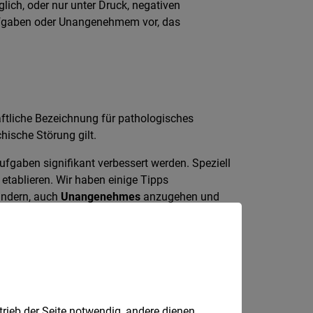
lich, oder nur unter Druck, negativen
ufgaben oder Unangenehmem vor, das
aftliche Bezeichnung für pathologisches
ische Störung gilt.
fgaben signifikant verbessert werden. Speziell
 etablieren. Wir haben einige Tipps
indern, auch
Unangenehmes
anzugehen und
trieb der Seite notwendig, andere dienen