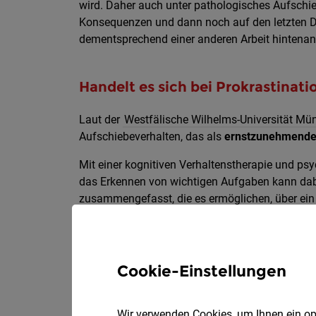
wird. Daher auch unter pathologisches Aufschiebe
Konsequenzen und dann noch auf den letzten D
dementsprechend einer anderen Arbeit hintenang
Handelt es sich bei Prokrastinat
Laut der
Westfälische Wilhelms-Universität Mün
Aufschiebeverhalten, das als
ernstzunehmende 
Mit einer kognitiven Verhaltenstherapie und ps
das Erkennen von wichtigen Aufgaben kann dabei 
zusammengefasst, die es ermöglichen, über ei
die To-dos abzuarbeiten.
Cookie-Einstellungen
Wir verwenden Cookies, um Ihnen ein opt