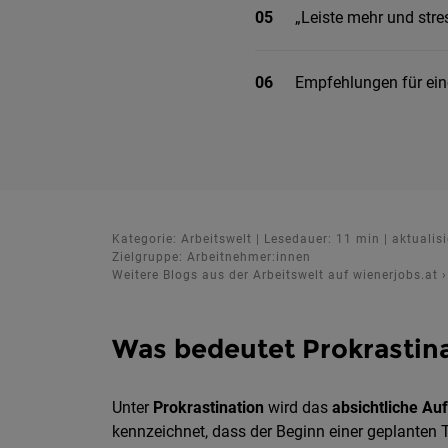
05
„Leiste mehr und stre
06
Empfehlungen für eine
Kategorie: Arbeitswelt | Lesedauer: 11 min | aktuali
Zielgruppe: Arbeitnehmer:innen
Weitere Blogs aus der Arbeitswelt auf wienerjobs.at
›
Was bedeutet Prokrastin
Unter
Prokrastination
wird das
absichtliche Au
kennzeichnet, dass der Beginn einer geplanten 