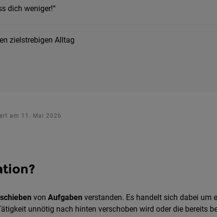
ss dich weniger!“
n zielstrebigen Alltag
siert am 11. Mai 2026
ation?
fschieben
von
Aufgaben
verstanden. Es handelt sich dabei um 
Tätigkeit unnötig nach hinten verschoben wird oder die bereit