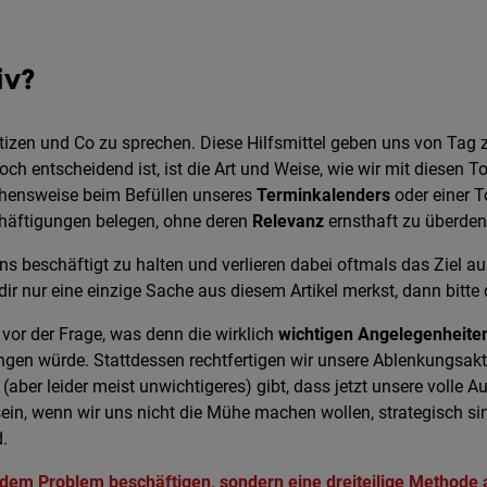
iv?
otizen und Co zu sprechen. Diese Hilfsmittel geben uns von T
och entscheidend ist, ist die Art und Weise, wie wir mit diesen 
ehensweise beim Befüllen unseres
Terminkalenders
oder einer T
häftigungen belegen, ohne deren
Relevanz
ernsthaft zu überden
s beschäftigt zu halten und verlieren dabei oftmals das Ziel a
r nur eine einzige Sache aus diesem Artikel merkst, dann bitte 
vor der Frage, was denn die wirklich
wichtigen Angelegenheite
ngen würde. Stattdessen rechtfertigen wir unsere Ablenkungsakt
(aber leider meist unwichtigeres) gibt, dass jetzt unsere volle 
ein, wenn wir uns nicht die Mühe machen wollen, strategisch si
.
 dem Problem beschäftigen, sondern eine dreiteilige Methode 