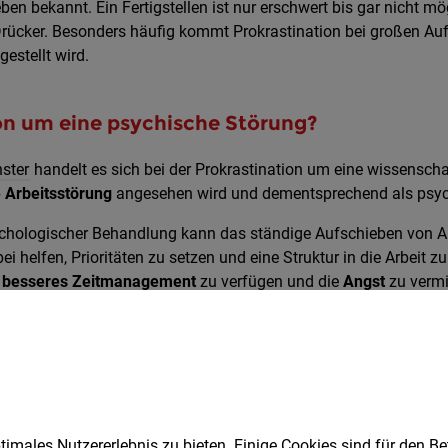
n bekannt. Ein Fertigstellen ist nur erschwert bis gar nicht mög
rücker. Besonders häufig kommt Prokrastination bei großen A
estellt wird.
ion um eine psychische Störung?
ster
handelt es sich bei der Prokrastination um eine wissensch
Arbeitsstörung
angesehen wird und dementsprechend als psych
ychologischer Behandlung kann das ständige Aufschieben von Au
helfen, Prioritäten zu setzen und eine Struktur in die Arbeit zu
n
besseres Zeitmanagement
zu verfügen und die
Angst
zu verm
imales Nutzererlebnis zu bieten. Einige Cookies sind für den Be