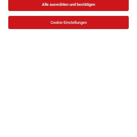
Alle auswählen und bestätigen
Cookie-Einstellungen
Die Stellenanzeige
Inhouse Consultant SAP S/4HANA
Public Cloud – Module FI/CO
in
Wien
bei Häuser zum
Leben ist leider nicht mehr verfügbar oder wurde neu
ausgeschrieben.
Zum Firmenprofil
TOP-JOB
DGKP* | Pflege Zuhause Neunkirchen
Neunkirchen
05.08.2026
Teilzeit
Caritas Wien