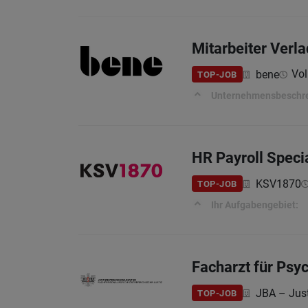
Mitarbeiter Verla
Vol
bene
TOP-JOB
Unternehmensbeschr
HR Payroll Specia
KSV1870
TOP-JOB
Ihr Aufgabengebiet:
Facharzt für Psyc
JBA – Jus
TOP-JOB