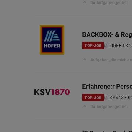
Ihr Aufgabengebiet:
BACKBOX- & Regal
HOFER KG
TOP-JOB
Aufgaben, die mich e
Erfahrene:r Perso
KSV1870
TOP-JOB
Ihr Aufgabengebiet: