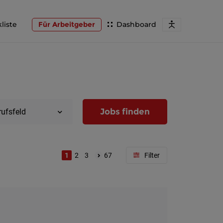
liste
Für Arbeitgeber
Dashboard
Jobs finden
rufsfeld
1
2
3
67
Region
Wien
Niederöst