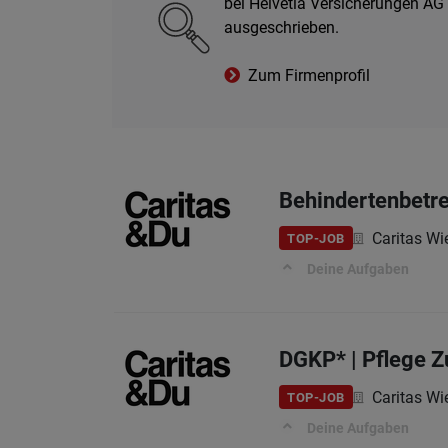
bei Helvetia Versicherungen AG 
ausgeschrieben.
Zum Firmenprofil
Behindertenbetre
Caritas Wi
TOP-JOB
Deine Aufgaben
DGKP* | Pflege 
Caritas Wi
TOP-JOB
Deine Aufgaben