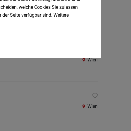
Oberpul
tscheiden, welche Cookies Sie zulassen
Wien
 der Seite verfügbar sind. Weitere
Oberwa
Rust
Österreic
Kärnte
Oberöst
Wien
Salzbu
Steier
Tirol
Vorarlb
Wien
Südtirol
Internatio