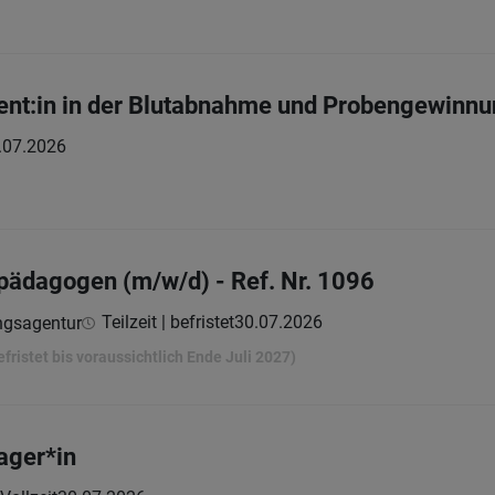
ent:in in der Blutabnahme und Probengewinn
.07.2026
pädagogen (m/w/d) - Ref. Nr. 1096
Teilzeit | befristet
30.07.2026
ngsagentur
ristet bis voraussichtlich Ende Juli 2027)
ager*in