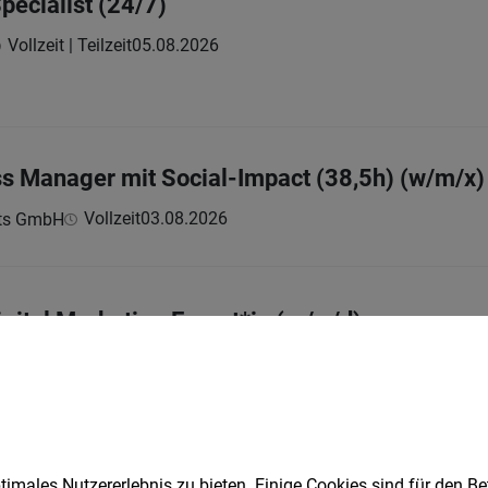
pecialist (24/7)
Vollzeit | Teilzeit
05.08.2026
s Manager mit Social-Impact (38,5h) (w/m/x)
Vollzeit
03.08.2026
ts GmbH
igital Marketing Expert*in (m/w/d)
Vollzeit
05.08.2026
kum Wien
imales Nutzererlebnis zu bieten. Einige Cookies sind für den Be