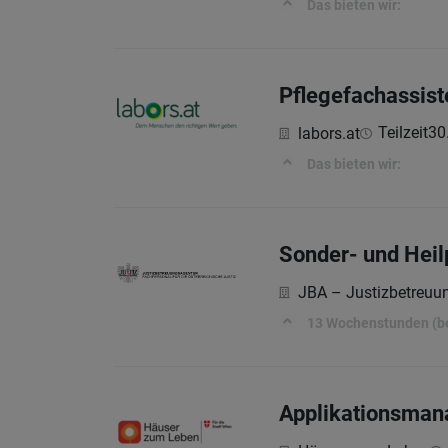
Das bieten wir:
Pflegefachassist
Teilzeit
30
labors.at
Das bieten wir:
Sonder- und Heil
JBA – Justizbetreuu
13 Wochenstunden (bef
Applikationsman