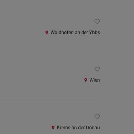
Krems
an
der
Donau
Waidhofen an der Ybbs
Krems-
Land
Lilienfe
Melk
Mistel
Wien
Mödlin
Neunki
Scheib
St.
Krems an der Donau
Pölten