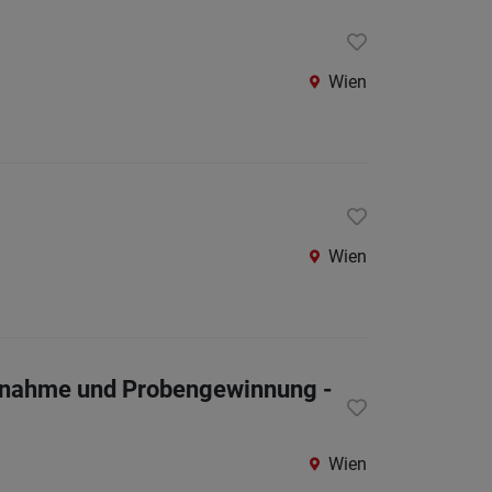
Berufsfeld
Wien
Anstellungsa
Als Jobfinder spe
Jobs
der
letzten
Wien
24
Stunden
tabnahme und Probengewinnung -
Wien