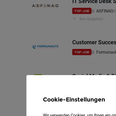
IT Service Desk S
ASFINAG
TOP-JOB
Ihre Aufgaben:
Customer Succes
Formunau
TOP-JOB
Social Media & D
FH Techni
TOP-JOB
YOUR EXPERTISE:
Cookie-Einstellungen
Wir verwenden Cookies, um Ihnen ein opt