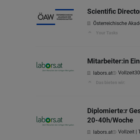
Scientific Directo
Österreichische Aka
Your Tasks
Mitarbeiter:in E
Vollzeit
30
labors.at
Das bieten wir:
Diplomierte:r Ge
20-40h/Woche
Vollzeit | 
labors.at