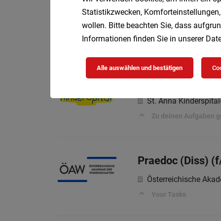
Elementarpädagog
Statistikzwecken, Komforteinstellungen,
Diakonie Bildung
V
wollen. Bitte beachten Sie, dass aufgrun
Wir bieten dir:
Informationen finden Sie in unserer
Date
Alle auswählen und bestätigen
Coo
DGKP für den OP-
St. Anna Kinderspital
Zu deinen Aufgaben g
Praedoc (Diss) (
Österreichische Aka
Your Tasks