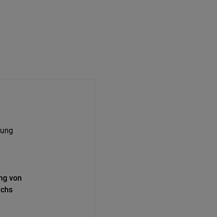
tung
ung von
ichs