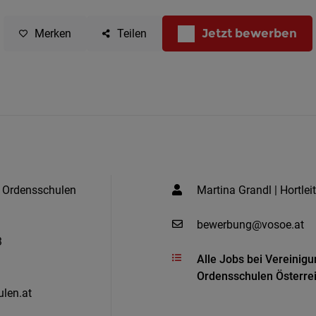
Jetzt bewerben
Merken
Teilen
n Ordensschulen
Martina Grandl | Hortlei
bewerbung@vosoe.at
3
Alle Jobs bei Vereinig
Ordensschulen Österre
len.at