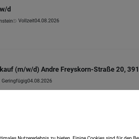
/w/d
Vollzeit
04.08.2026
nstein
auf (m/w/d) Andre Freyskorn-Straße 20, 391
 | Geringfügig
04.08.2026
rwarten
 Gesundheitspsycholog:in (w/m/d)
imales Nutzererlebnis zu bieten. Einige Cookies sind für den Be