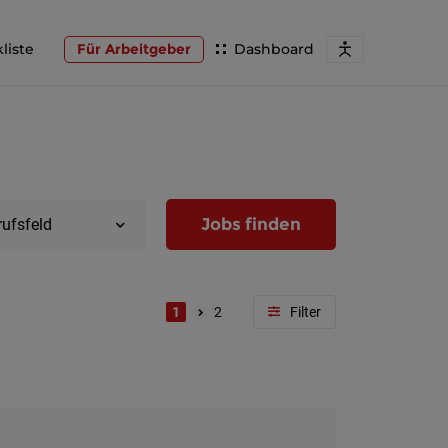
liste
Für Arbeitgeber
Dashboard
Jobs finden
rufsfeld
1
2
Region
Wien
Niederöst