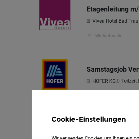
Etagenleitung m
Vivea Hotel Bad Trau
Wir bieten dir:
Samstagsjob Verk
Teilzeit
HOFER KG
Aufgaben, die mich e
Cookie-Einstellungen
Klinische:r- und
Wir verwenden Cookies, um Ihnen ein opt