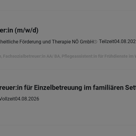
er:in (m/w/d)
Teilzeit
04.08.202
nzheitliche Förderung und Therapie NÖ GmbH
n, Fachsozialbetreuer:in AA/ BA, Pflegeassistent:in für Frühdienste i
uer:in für Einzelbetreuung im familiären Sett
Vollzeit
04.08.2026