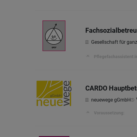
Fachsozialbetreu
Gesellschaft für ga
Pflegefachassistent:i
CARDO Hauptbetre
neuewege gGmbH
Voraussetzung: