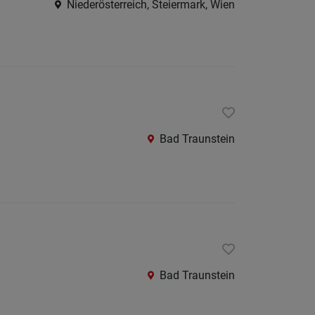
Krems
Niederösterreich, Steiermark, Wien
an
der
Donau
Krems-
Land
Lilienfe
Bad Traunstein
Melk
Mistel
Mödlin
Neunki
Scheib
Bad Traunstein
St.
Pölten