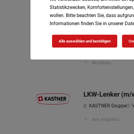
Gesundheitsresort 
Statistikzwecken, Komforteinstellungen,
wollen. Bitte beachten Sie, dass aufgrun
Ihre Aufgaben
Informationen finden Sie in unserer
Date
Models & Hostes
Alle auswählen und bestätigen
Coo
Vollz
Promin GmbH
Wir bieten
LKW-Lenker (m/
V
KASTNER Gruppe
Ihre Aufgaben: