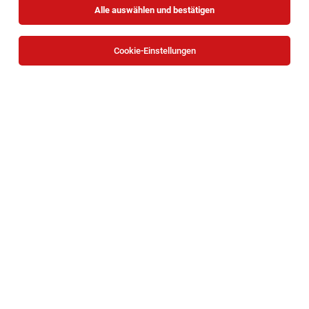
Alle auswählen und bestätigen
Alle Filter
Baden bei Wien
Cookie-Einstellungen
Die Stellenanzeige
Bauleiter (m/w/d) im Tiefbau
in
Baden bei Wien
bei PS Stützpunkt Holding GmbH ist leider
nicht mehr verfügbar oder wurde neu ausgeschrieben.
Zum Firmenprofil
Lehrling im Einzelhandel (m/w/d) Badner
Straße 106, 2540 Bad Vöslau