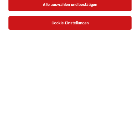
Alle auswählen und bestätigen
Cookie-Einstellungen
Die Stellenanzeige
Assistent:in der Geschäftsführung
(m/w/d)
in
Wien
bei Klinikum Malcherhof Baden ist leider
nicht mehr verfügbar oder wurde neu ausgeschrieben.
Zum Firmenprofil
TOP-JOB
Facharzt für Psychiatrie (m/w/d) - Ref. Nr.
865
Krems an der Donau
05.08.2026
Teilzeit
JBA – Justizbetreuungsagentur
Ihr Aufgabengebiet: