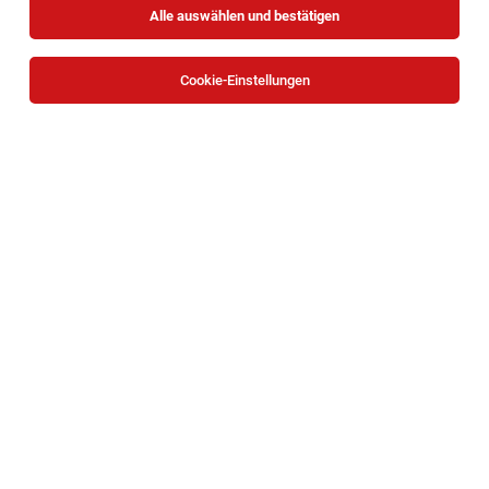
Alle auswählen und bestätigen
Cookie-Einstellungen
Die Stellenanzeige
Ärzte in Basisausbildung ÄAO 2015
(all gender) - Kittsee, Oberpullendorf und Güssing
in
alle
Kliniken
bei Gesundheit Burgenland ist leider nicht mehr
verfügbar oder wurde neu ausgeschrieben.
TOP-JOB
HR Payroll Specialist (m/w/x) – 30 Std. in
Wien
Wien
03.08.2026
Teilzeit
KSV1870
Ihr Aufgabengebiet: