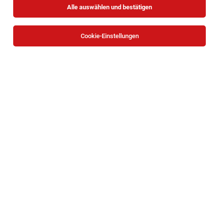
Alle auswählen und bestätigen
Alle Filter
Neusiedl am See
Cookie-Einstellungen
Die Stellenanzeige
Oberarzt Innere Medizin (all gender)
in
Kittsee
bei Gesundheit Burgenland ist leider nicht mehr
verfügbar oder wurde neu ausgeschrieben.
Verkäufer Gartencenter (alle Geschlechter)
Neusiedl am See
07.08.2026
Vollzeit
OBI Bau- und Heimwerkermärkte
Ihre Aufgaben: