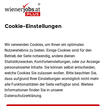
Cookie-Einstellungen
Deine Rechte im
Krankenstand
Wir verwenden Cookies, um Ihnen ein optimales
Nutzererlebnis zu bieten. Einige Cookies sind für den
Betrieb der Seite notwendig, andere dienen
Hämmernde Schmerzen im Kopf, abwechselnd verstopfte
Statistikzwecken, Komforteinstellungen, oder zur Anzeige
und triefende Nase, unerträgliches Kratzen im Hals und
personalisierter Inhalte. Sie können selbst entscheiden,
ein regelrechtes Hust-Orchester aus der Lunge dröhnend –
welche Cookies Sie zulassen wollen. Bitte beachten Sie,
nur ein paar von vielen Symptomen, die dazu führen
dass aufgrund Ihrer Einstellungen womöglich nicht mehr
können, dass wir unserer Arbeit nicht nachkommen
alle Funktionalitäten der Seite verfügbar sind. Weitere
können und dadurch Krankenstand beanspruchen
Informationen finden Sie in unserer
müssen. So gut diese Situation die meisten von uns
Datenschutzerklärung
.
(leider) kennen, bestehen dennoch sehr viele Mythen rund
um das Thema Krankenstand. Damit du dir künftig im