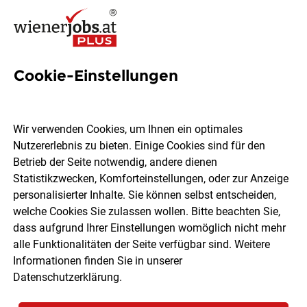
Cookie-Einstellungen
Online-Bewerbungsgespräch
richtig führen - Tipps & Tricks
Wir verwenden Cookies, um Ihnen ein optimales
Nutzererlebnis zu bieten. Einige Cookies sind für den
Betrieb der Seite notwendig, andere dienen
Die Online-Bewerbung ist mittlerweile nichts
Statistikzwecken, Komforteinstellungen, oder zur Anzeige
Ungewöhnliches mehr. Sei es durch das Versenden der
personalisierter Inhalte. Sie können selbst entscheiden,
Bewerbungsunterlagen per E-Mail oder über eine eigens
welche Cookies Sie zulassen wollen. Bitte beachten Sie,
dafür eingerichtete Bewerbungsplattform des jeweiligen
dass aufgrund Ihrer Einstellungen womöglich nicht mehr
Unternehmens. Heute haben wir allerdings eine weitere
alle Funktionalitäten der Seite verfügbar sind. Weitere
Schwelle überschritten, bei der die Corona-Krise
Informationen finden Sie in unserer
bedeutend der rasanten Entwicklung beiträgt. Denn
Datenschutzerklärung
.
dadurch ist es mittlerweile zur Normalität geworden, auch
Online-Bewerbungsgespräche über Teams, Skype, Zooms