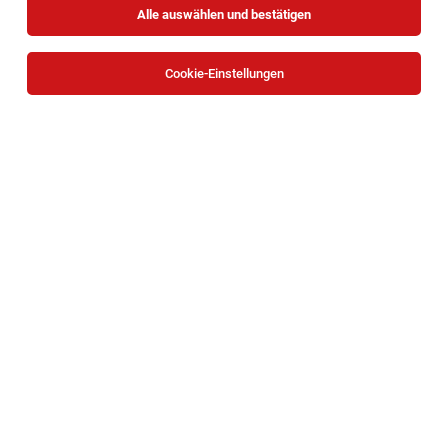
Alle auswählen und bestätigen
Cookie-Einstellungen
Die Stellenanzeige
Verkaufsmitarbeiter Vollzeit (m/w/d)
in
Wien
bei Ströck - Brot GmbH ist leider nicht mehr
verfügbar oder wurde neu ausgeschrieben.
Zum Firmenprofil
TOP-JOB
Erfahrene:r Personalverrechner:in - Teilzeit
30 Std./Woche in Wien
Wien
03.08.2026
Teilzeit
KSV1870
Ihr Aufgabengebiet: