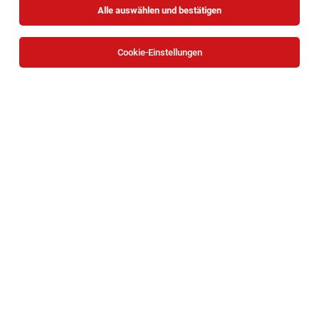
Alle auswählen und bestätigen
Alle Filter
Oberwart
Cookie-Einstellungen
Die Stellenanzeige
Stationsarzt für Urologie (all gender)
in
Oberwart
bei Gesundheit Burgenland ist leider nicht
mehr verfügbar oder wurde neu ausgeschrieben.
Lehrling im Einzelhandel (m/w/d)
Europastraße 1A, 7400 Oberwart
Oberwart
07.08.2026
Vollzeit | Lehrstelle