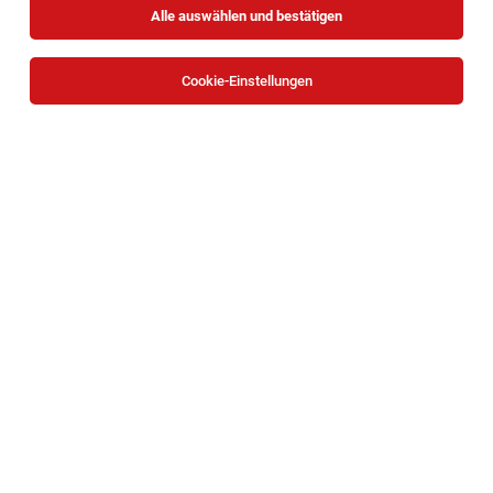
Alle auswählen und bestätigen
Alle Filter
Hollabrunn
Cookie-Einstellungen
Die Stellenanzeige
Sozialpädagoge (m/w/d) - Ref. Nr.
1036
in
Hollabrunn
bei JBA – Justizbetreuungsagentur
ist leider nicht mehr verfügbar oder wurde neu
ausgeschrieben.
Zum Firmenprofil
TOP-JOB
Behindertenbetreuer*in | Wohnhaus
Unternalb (WG 2 + 3) - Weinviertel